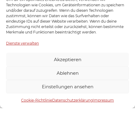
Technologien wie Cookies, um Geräteinformationen zu speichern
Jetzt einen von 10 Goldbarren gewinnen!
und/oder darauf zuzugreifen. Wenn du diesen Technologien
zustimmst, können wir Daten wie das Surfverhalten oder
Mit etwas Glück kannst du einen von 10
eindeutige IDs auf dieser Website verarbeiten. Wenn du deine
Goldbarren gewinnen!
Zustimmung nicht erteilst oder zurückziehst, können bestimmte
Merkmale und Funktionen beeinträchtigt werden.
ENTDECKEN
Dienste verwalten
Akzeptieren
Ablehnen
Einstellungen ansehen
Cookie-Richtlinie
Datenschutzerklärung
Impressum