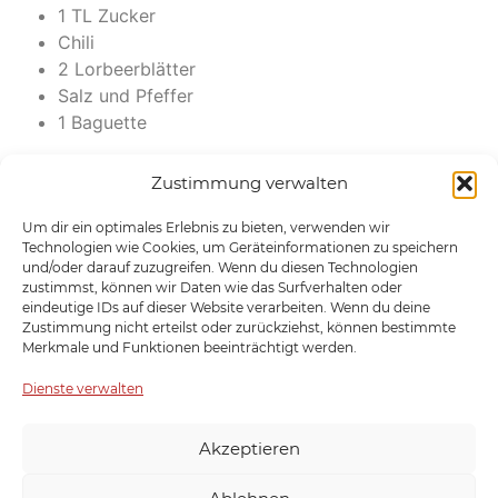
1
TL
Zucker
Chili
2
Lorbeerblätter
Salz und Pfeffer
1
Baguette
ANLEITUNGEN
Zustimmung verwalten
Zwiebel und 3 Knoblauchzehen schälen und fein
Um dir ein optimales Erlebnis zu bieten, verwenden wir
Technologien wie Cookies, um Geräteinformationen zu speichern
hacken. In der Pfanne mit dem Olivenöl glasig
und/oder darauf zuzugreifen. Wenn du diesen Technologien
anschwitzen.
zustimmst, können wir Daten wie das Surfverhalten oder
1 Zwiebel,
5 Knoblauchzehen,
3 EL Olivenöl
eindeutige IDs auf dieser Website verarbeiten. Wenn du deine
Zustimmung nicht erteilst oder zurückziehst, können bestimmte
Mit den passierten Tomaten, Thymian, Zucker,
Merkmale und Funktionen beeinträchtigt werden.
Chili, Lorbeerblättern und einer Prise Salz und
Dienste verwalten
Pfeffer circa 20 Minuten köcheln lassen.
800 ml passierte Tomaten,
2 TL Thymian,
Akzeptieren
1 TL Zucker,
Chili,
2 Lorbeerblätter,
Salz und Pfeffer