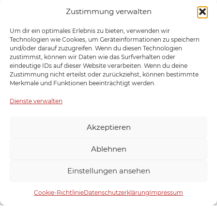
Triphosphate), Branntweinessig, native Kartoffelstärke,
Zustimmung verwalten
Antioxidationsmittel (Rosmarinextrakt).
Allergene
Um dir ein optimales Erlebnis zu bieten, verwenden wir
Technologien wie Cookies, um Geräteinformationen zu speichern
und/oder darauf zuzugreifen. Wenn du diesen Technologien
Kann Spuren von Gluten, Milch, Sellerie und Senf enthalten.
zustimmst, können wir Daten wie das Surfverhalten oder
Verbindliche Angaben finden Sie auf unseren
eindeutige IDs auf dieser Website verarbeiten. Wenn du deine
Produktverpackungen.
Zustimmung nicht erteilst oder zurückziehst, können bestimmte
Merkmale und Funktionen beeinträchtigt werden.
Dienste verwalten
Nährwerte
Akzeptieren
Nährwert­e
pro 100g
Ablehnen
Energie
635kJ/152kcal
Einstellungen ansehen
Fett
7,5g
Cookie-Richtlinie
Datenschutzerklärung
Impressum
– davon gesättigte Fettsäuren
2,8g