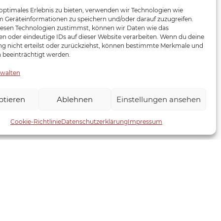
 optimales Erlebnis zu bieten, verwenden wir Technologien wie
m Geräteinformationen zu speichern und/oder darauf zuzugreifen.
esen Technologien zustimmst, können wir Daten wie das
en oder eindeutige IDs auf dieser Website verarbeiten. Wenn du deine
 nicht erteilst oder zurückziehst, können bestimmte Merkmale und
 beeinträchtigt werden.
enf enthalten.
rwalten
ie auf unseren Produktverpackungen.
ptieren
Ablehnen
Einstellungen ansehen
Cookie-Richtlinie
Datenschutzerklärung
Impressum
pro 100g
J/111kcal