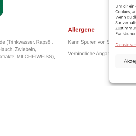
Um dir ein
Cookies, u
Wenn du di
Surfverhalt
Zustimmung
Allergene
Funktionen
e (Trinkwasser, Rapsöl,
Kann Spuren von Sellerie und S
Dienste ve
lauch, Zwiebeln,
Verbindliche Angaben finden S
extrakte, MILCHEIWEISS),
Akze
rwert­e
468k