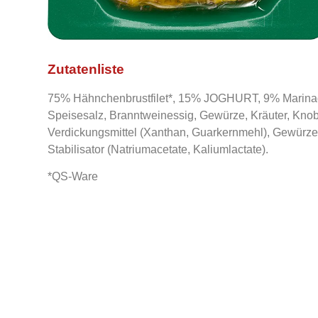
Zutatenliste
75% Hähnchenbrustfilet*, 15% JOGHURT, 9% Marinad
Speisesalz, Branntweinessig, Gewürze, Kräuter, Knob
Verdickungsmittel (Xanthan, Guarkernmehl), Gewürz
Stabilisator (Natriumacetate, Kaliumlactate).
*QS-Ware
Nährwerte
Näh
Energie